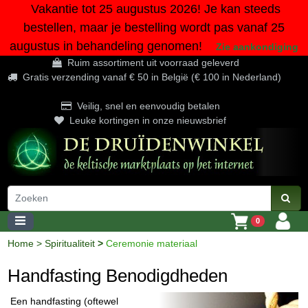
Vakantie tot 25 augustus 2026! Je kan steeds
bestellen, maar je bestelling wordt pas vanaf 25
augustus in behandeling genomen!
Zie aankondiging
Ruim assortiment uit voorraad geleverd
Gratis verzending vanaf € 50 in België (€ 100 in Nederland)
Veilig, snel en eenvoudig betalen
Leuke kortingen in onze nieuwsbrief
0
Home
>
Spiritualiteit
>
Ceremonie materiaal
Handfasting Benodigdheden
Een handfasting (oftewel