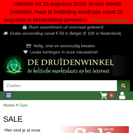
Vakantie tot 25 augustus 2026! Je kan steeds
bestellen, maar je bestelling wordt pas vanaf 25
augustus in behandeling genomen!
Zie aankondiging
Ruim assortiment uit voorraad geleverd
Gratis verzending vanaf € 50 in België (€ 100 in Nederland)
Veilig, snel en eenvoudig betalen
Leuke kortingen in onze nieuwsbrief
0
Home
>
Sale
SALE
Hier vind je al onze