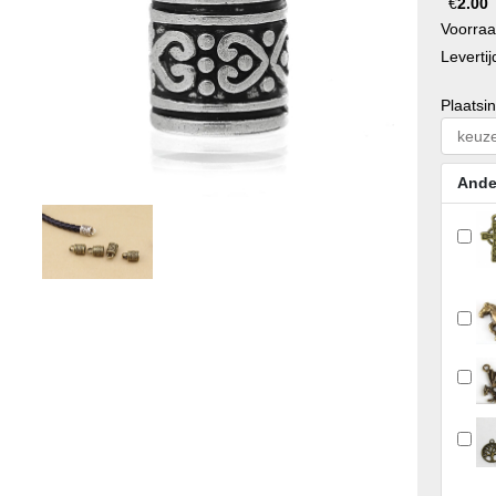
€
2.00
Voorra
Levertij
Plaatsi
Ande