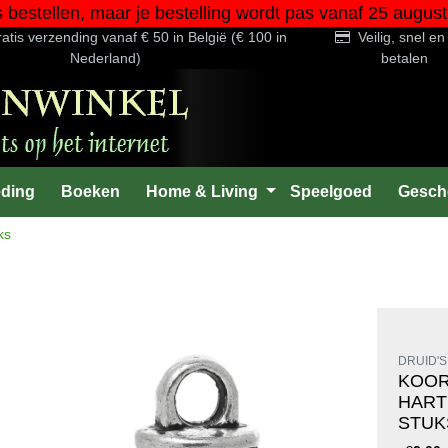
s bestellen, maar je bestelling wordt pas vanaf 25 au
atis verzending vanaf € 50 in België (€ 100 in
Veilig, snel e
Nederland)
betalen
eding
Boeken
Home & Living
Speelgoed
Gesch
ks
DRUID'S
KOO
HART
STUK