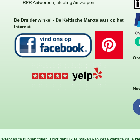
RPR Antwerpen, afdeling Antwerpen
De Druidenwinkel - De Keltische Marktplaats op het
Internet
Onz
New
dvertenties te kunnen tonen. Door gebruik te maken van deze website ga je h