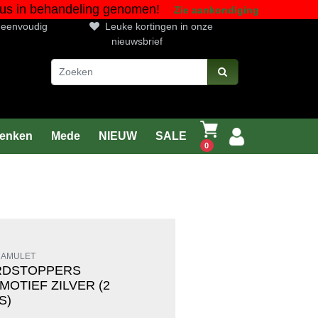
gustus in behandeling genomen!
Zie aankondiging
n eenvoudig
Leuke kortingen in onze
nieuwsbrief
enken
Mede
NIEUW
SALE
0
 AMULET
RDSTOPPERS
MOTIEF ZILVER (2
S)