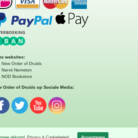
e websites:
New Order of Druids
Nervii Nemeton
NOD Bookstore
 Order of Druids op Sociale Media:
Accepteren
iermee akkoord.
Privacy & Cookiebeleid