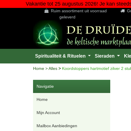
Vakantie tot 25 augustus 2026! Je kan steed
Ruim assortiment uit voorraad
Gr
geleverd
Spiritualiteit & Rituelen
Sieraden
Kl
Home
>
Alles
>
Koordstoppers hartmotief zilver 2 stu
Navigatie
Home
Mijn Account
Mailbox Aanbiedingen