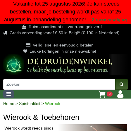
Vakantie tot 25 augustus 2026! Je kan steeds
bestellen, maar je bestelling wordt pas vanaf 25
augustus in behandeling genomen!
Zie aankondiging
Ruim assortiment uit voorraad geleverd
Gratis verzending vanaf € 50 in België (€ 100 in Nederland)
Veilig, snel en eenvoudig betalen
Leuke kortingen in onze nieuwsbrief
0
Home
>
Spiritualiteit
>
Wierook
Wierook & Toebehoren
Wierook wordt reeds sinds