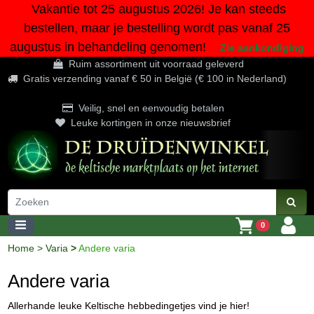
Vakantie tot 25 augustus 2026! Je kan steeds
bestellen, maar je bestelling wordt pas vanaf 25
augustus in behandeling genomen!
Zie aankondiging
Ruim assortiment uit voorraad geleverd
Gratis verzending vanaf € 50 in België (€ 100 in Nederland)
Veilig, snel en eenvoudig betalen
Leuke kortingen in onze nieuwsbrief
0
Home
>
Varia
>
Andere varia
Andere varia
Allerhande leuke Keltische hebbedingetjes vind je hier!