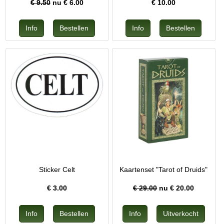
€ 9.50
nu €
6.00
€
10.00
Sticker Celt
Kaartenset "Tarot of Druids"
€
3.00
€ 29.00
nu €
20.00