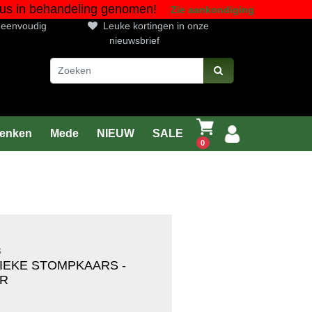
gustus in behandeling genomen!
Zie aankondiging
n eenvoudig
Leuke kortingen in onze
nieuwsbrief
enken
Mede
NIEUW
SALE
0
S
IEKE STOMPKAARS -
ER