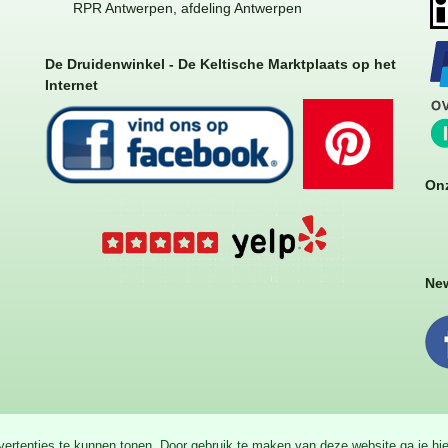
RPR Antwerpen, afdeling Antwerpen
De Druidenwinkel - De Keltische Marktplaats op het
Internet
Onz
New
dvertenties te kunnen tonen. Door gebruik te maken van deze website ga je h