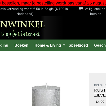
s bestellen, maar je bestelling wordt pas vanaf 25 au
atis verzending vanaf € 50 in België (€ 100 in
Veilig, snel e
Nederland)
betalen
eding
Boeken
Home & Living
Speelgoed
Gesch
BOLSIU
RUST
ZILV
€
4.00