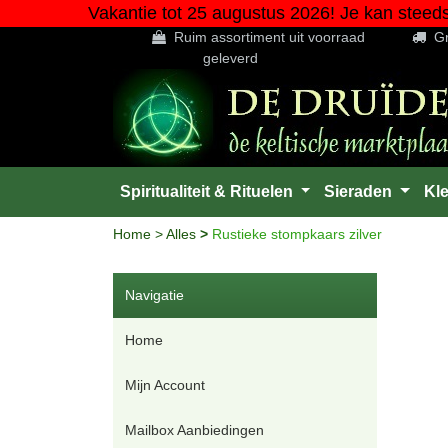
Vakantie tot 25 augustus 2026! Je kan steed
Ruim assortiment uit voorraad
Gr
geleverd
Spiritualiteit & Rituelen
Sieraden
Kl
Home
>
Alles
>
Rustieke stompkaars zilver
Navigatie
Home
Mijn Account
Mailbox Aanbiedingen