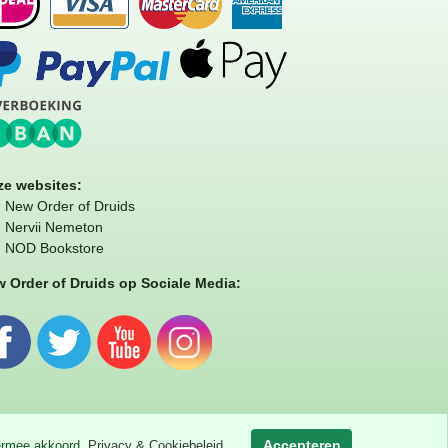
e websites:
New Order of Druids
Nervii Nemeton
NOD Bookstore
 Order of Druids op Sociale Media:
Accepteren
iermee akkoord.
Privacy & Cookiebeleid