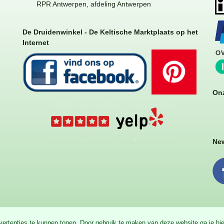
RPR Antwerpen, afdeling Antwerpen
De Druidenwinkel - De Keltische Marktplaats op het
Internet
Onz
New
dvertenties te kunnen tonen. Door gebruik te maken van deze website ga je h