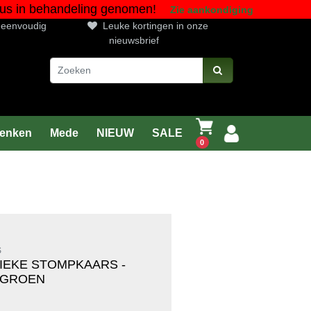
gustus in behandeling genomen!
Zie aankondiging
n eenvoudig
Leuke kortingen in onze
nieuwsbrief
enken
Mede
NIEUW
SALE
0
S
IEKE STOMPKAARS -
FGROEN