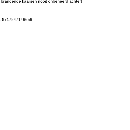
 brandende kaarsen nooit onbeheerd achter!
: 8717847146656