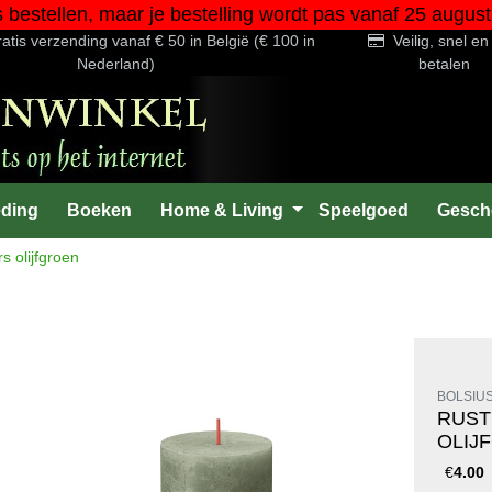
s bestellen, maar je bestelling wordt pas vanaf 25 au
atis verzending vanaf € 50 in België (€ 100 in
Veilig, snel e
Nederland)
betalen
eding
Boeken
Home & Living
Speelgoed
Gesch
 olijfgroen
BOLSIU
RUST
OLIJ
€
4.00