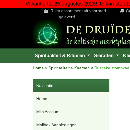
Vakantie tot 25 augustus 2026! Je kan steed
Ruim assortiment uit voorraad
Gr
geleverd
Spiritualiteit & Rituelen
Sieraden
Kl
Home
>
Spiritualiteit
>
Kaarsen
>
Rustieke stompkaars
Navigatie
Home
Mijn Account
Mailbox Aanbiedingen