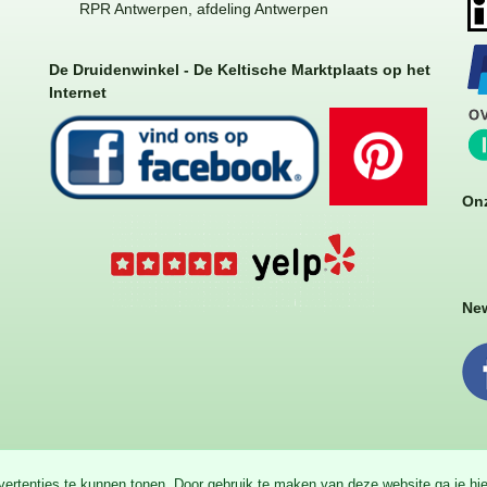
RPR Antwerpen, afdeling Antwerpen
De Druidenwinkel - De Keltische Marktplaats op het
Internet
Onz
New
dvertenties te kunnen tonen. Door gebruik te maken van deze website ga je h