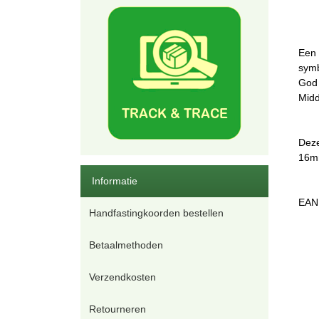
Een 
symb
God 
Midd
Deze
16mm
Informatie
EAN
Handfastingkoorden bestellen
Betaalmethoden
Verzendkosten
Retourneren