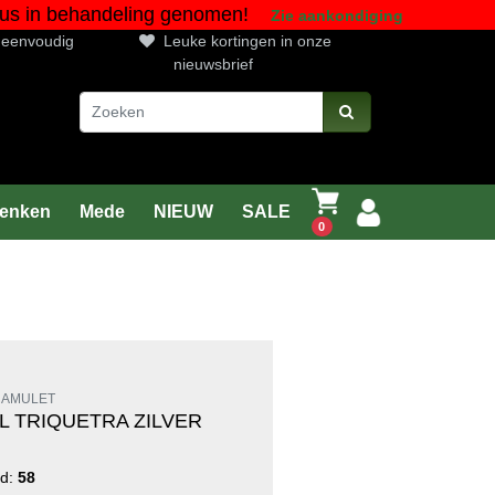
gustus in behandeling genomen!
Zie aankondiging
n eenvoudig
Leuke kortingen in onze
nieuwsbrief
enken
Mede
NIEUW
SALE
0
 AMULET
L TRIQUETRA ZILVER
ad:
58