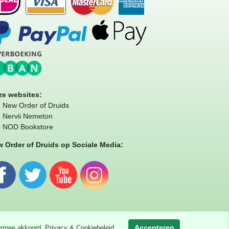
e websites:
New Order of Druids
Nervii Nemeton
NOD Bookstore
 Order of Druids op Sociale Media:
Accepteren
iermee akkoord.
Privacy & Cookiebeleid