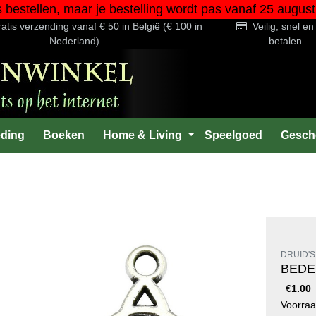
s bestellen, maar je bestelling wordt pas vanaf 25 au
atis verzending vanaf € 50 in België (€ 100 in
Veilig, snel e
Nederland)
betalen
eding
Boeken
Home & Living
Speelgoed
Gesch
DRUID'S
BEDE
€
1.00
Voorra