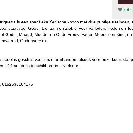
zet op
triquetra is een specifieke Keltische knoop met drie puntige uiteinden, 
ool staat voor Geest, Lichaam en Ziel; of voor Verleden, Heden en To
of Godin, Maagd; Moeder en Oude Vrouw; Vader, Moeder en Kind; en v
enwereld, Onderwereld).
 bedel is geschikt voor onze armbanden, alsook voor onze koordstoppe
 x 14mm en is beschikbaar in zilverkleur.
: 6152636164176