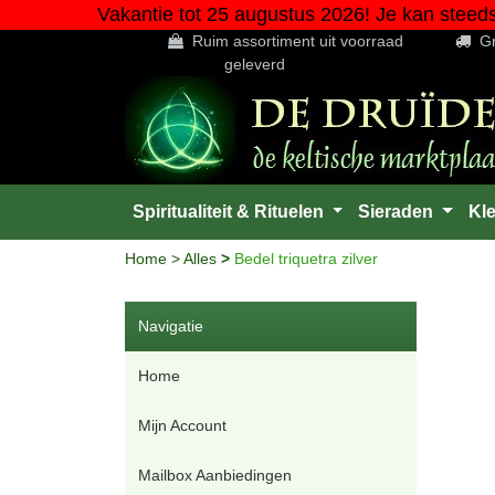
Vakantie tot 25 augustus 2026! Je kan steed
Ruim assortiment uit voorraad
Gr
geleverd
Spiritualiteit & Rituelen
Sieraden
Kl
Home
>
Alles
>
Bedel triquetra zilver
Navigatie
Home
Mijn Account
Mailbox Aanbiedingen